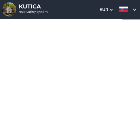
KUTICA
EUR
rezervačný systém
1. Výber pobytu
2. Doplnkové služby
3. Vaše údaje
Kutica 2
Dátum príchodu
Dátum odchodu
Prosím vyberte
Prosím vyberte