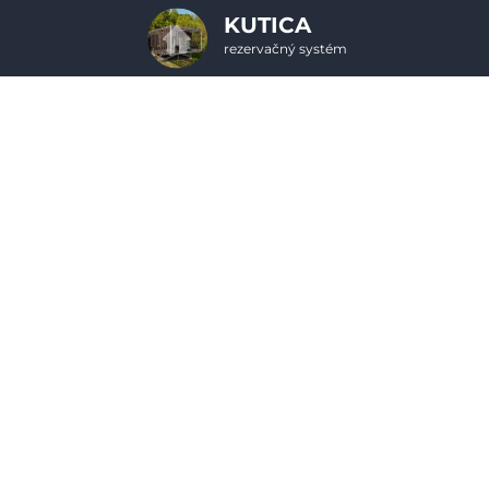
KUTICA
rezervačný systém
2. ODOSLANIE OBJEDNÁVKY
Objednávka poukazu
Vyplňte nevyhnutné údaje pre odoslanie objednávky