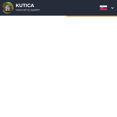
KUTICA
rezervačný systém
2. ODOSLANIE
1. VÝBER POUKAZU
3. PLATBA
OBJEDNÁVKY
Objednávka poukazu
Vyplňte nevyhnutné údaje pre odoslanie objednávky